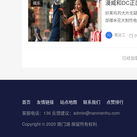
漫威和DC正
娱乐
好莱坞的大片无
部爆米花大制作电
搬运工
2
已经加
首页
友情链接
站点地图
联系我们
点赞排行
客服电话：136 反馈建议：admin@nanmenhu.com
Copyright © 2020
南门湖
.保留所有权利