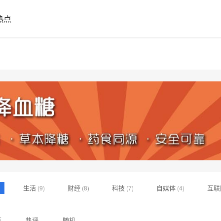
热点
生活
财经
科技
自媒体
互联
)
(9)
(8)
(7)
(4)
游戏
码农
(1)
(1)
览
热评
随机