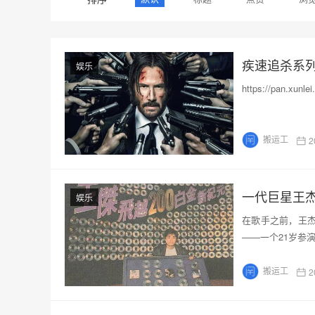
疾速追杀系列
娱乐
https://pan.x
搬运工
2
一代巨星王
娱乐
在歌手之前，王杰
——一个21岁参
搬运工
2