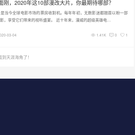
面刚，2020年这10部漫改大片，你最期待哪部？
疑是当今全球电影市场的票房收割机。每年年初，无数影迷都翘首以盼一部
影，享受它们带来的视听盛宴。 近十年来，漫威的超级英雄电…
020-03-04
1.41K
0
1
载到天涯海角了！