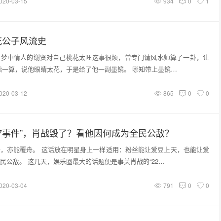
020-03-15
934
0
1
花公子风流史
性梦中情人的谢贤对自己桃花太旺这事很烦，曾专门请风水师算了一卦，让
指一算，说他眼睛太花，于是给了他一副墨镜。 哪知带上墨镜…
020-03-12
865
0
0
27事件”，肖战毁了？看他因何成为全民公敌？
，亦能覆舟。 这话放在明星身上一样适用：粉丝能让爱豆上天，也能让爱
民公敌。 这几天，娱乐圈最大的话题便是事关肖战的“22…
020-03-04
791
0
0