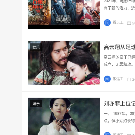
2021年，电影
有了新的活力，近
搬运工
2
娱乐
高云翔的案子已
成立，无罪释放。
搬运工
2
刘亦菲上位
娱乐
一、 1987年，
点，但小姑娘长得
搬运工