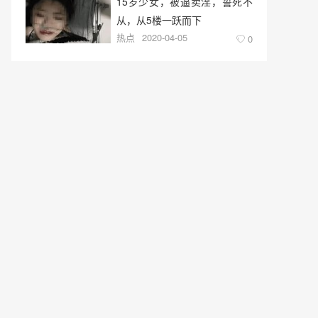
15岁少女，被逼卖淫，誓死不
从，从5楼一跃而下
热点
2020-04-05
0