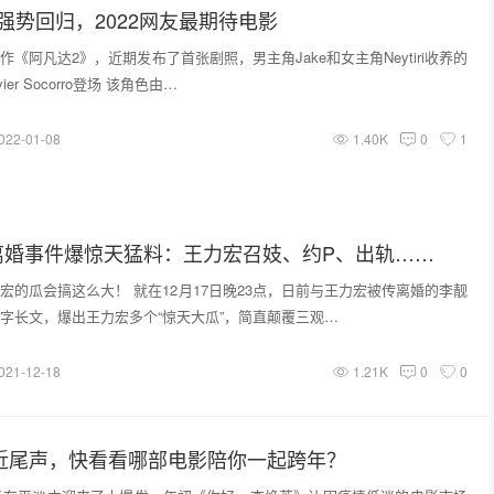
强势回归，2022网友最期待电影
《阿凡达2》，近期发布了首张剧照，男主角Jake和女主角Neytiri收养的
ier Socorro登场 该角色由…
022-01-08
1.40K
0
1
离婚事件爆惊天猛料：王力宏召妓、约P、出轨……
宏的瓜会搞这么大！ 就在12月17日晚23点，日前与王力宏被传离婚的李靓
字长文，爆出王力宏多个“惊天大瓜”，简直颠覆三观…
021-12-18
1.21K
0
0
接近尾声，快看看哪部电影陪你一起跨年？