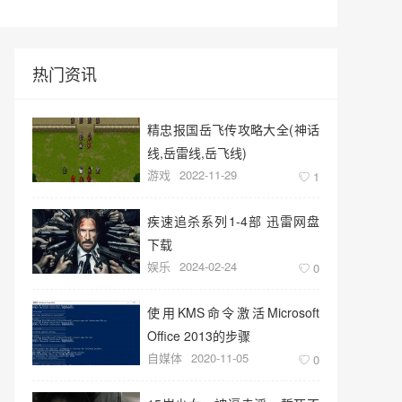
热门资讯
精忠报国岳飞传攻略大全(神话
线,岳雷线,岳飞线)
游戏
2022-11-29
1
疾速追杀系列1-4部 迅雷网盘
下载
娱乐
2024-02-24
0
使用KMS命令激活Microsoft
Office 2013的步骤
自媒体
2020-11-05
0