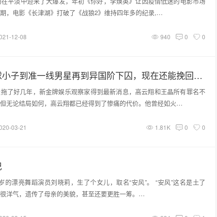
市场在平淡中迎来了大爆发，年初《你好，李焕英》让因疫情低迷的电影市场
期，电影《长津湖》打破了《战狼2》维持四年多的纪录,…
021-12-08
940
0
0
高云翔从足球小子到准一线男星再到异国阶下囚，现在还能挽回《巴清传》和董璇吗？
经拖了好几年，新金牌娱乐观察家得到最新消息，高云翔和王晶所有罪名不
但无论结局如何，高云翔都已经得到了惨痛的代价。他曾经如火…
020-03-21
1.81K
0
0
记
28岁的漂亮舞蹈演员刘晓莉，生了个女儿，取名“安风”。 “安风”这名是土了
很洋气，遗传了母亲的美貌，甚至还要更胜一筹。…