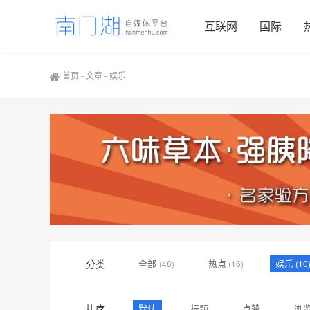
互联网
国际
首页
-
文章
-
娱乐
分类
全部
热点
娱乐
(48)
(16)
(10
时尚
数码
教育
(2)
(2)
(1)
排序
默认
标题
点赞
浏