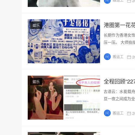
2
港圈第一花
娱乐
长期作为香港女
压一压。 大师掐
搬运工
2
全程回顾“2
娱乐
古语云：水能载舟
豆一夜之间成为全
搬运工
2