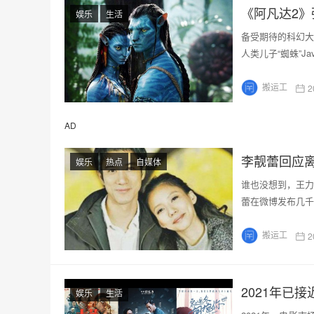
《阿凡达2》
娱乐
生活
备受期待的科幻大作
人类儿子“蜘蛛”Jav
搬运工
2
AD
李靓蕾回应
娱乐
热点
自媒体
谁也没想到，王力
蕾在微博发布几千
搬运工
2
2021年已
娱乐
生活