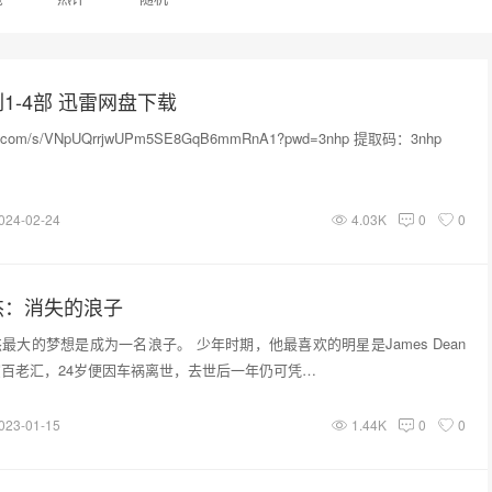
1-4部 迅雷网盘下载
unlei.com/s/VNpUQrrjwUPm5SE8GqB6mmRnA1?pwd=3nhp 提取码：3nhp
024-02-24
4.03K
0
0
杰：消失的浪子
最大的梦想是成为一名浪子。 少年时期，他最喜欢的明星是James Dean
演百老汇，24岁便因车祸离世，去世后一年仍可凭…
023-01-15
1.44K
0
0